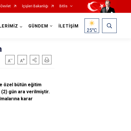
-Devlet
İçişleri Bakanlığı
Bitlis
LERİMİZ
GÜNDEM
İLETİŞİM
25
°C
m
e özel bütün eğitim
2) gün ara verilmiştir.
ılmalarına karar