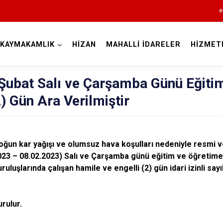
e
KAYMAKAMLIK
HİZAN
MAHALLİ İDARELER
HİZMET
Bitlis
 Şubat Salı ve Çarşamba Günü Eğiti
) Gün Ara Verilmiştir
ğun kar yağışı ve olumsuz hava koşulları nedeniyle resmi v
23 – 08.02.2023) Salı ve Çarşamba günü eğitim ve öğretime (
Adilcevaz
luşlarında çalışan hamile ve engelli (2) gün idari izinli say
Ahlat
Güroymak
rulur.
Hizan