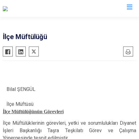
Bitlis
İlçe Müftülüğü
Adilcevaz
Ahlat
Güroymak
Hizan
Mutki
Bilal ŞENGÜL
Tatvan
İlçe Müftüsü
İlçe Müftülüğünün Görevleri
İlçe Müftülüklerinin görevleri, yetki ve sorumlulukları Diyanet
İşleri Başkanlığı Taşra Teşkilatı Görev ve Çalışma
Yönergesinde tespit edilmiştir.