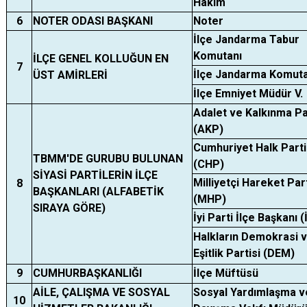
Hakim
6
NOTER ODASI BAŞKANI
Noter
İlçe Jandarma Tabur
Komutanı
İLÇE GENEL KOLLUĞUN EN
7
İlçe Jandarma Komuta
ÜST AMİRLERİ
İlçe Emniyet Müdür V.
Adalet ve Kalkınma Pa
(AKP)
Cumhuriyet Halk Parti
TBMM'DE GURUBU BULUNAN
(CHP)
SİYASİ PARTİLERİN İLÇE
Milliyetçi Hareket Part
8
BAŞKANLARI (ALFABETİK
(MHP)
SIRAYA GÖRE)
İyi Parti İlçe Başkanı (
Halkların Demokrasi 
Eşitlik Partisi (DEM)
9
CUMHURBAŞKANLIĞI
İlçe Müftüsü
AİLE, ÇALIŞMA VE SOSYAL
Sosyal Yardımlaşma v
10