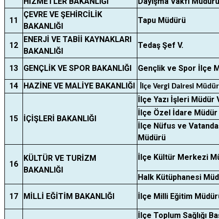
HİZMETLER BAKANLIĞI
Dayışma Vakfı Müdür
ÇEVRE VE ŞEHİRCİLİK
11
Tapu Müdürü
BAKANLIĞI
ENERJİ VE TABİİ KAYNAKLARI
12
Tedaş Şef V.
BAKANLIĞI
13
GENÇLİK VE SPOR BAKANLIĞI
Gençlik ve Spor İlçe 
14
HAZİNE VE MALİYE BAKANLIĞI
İlçe Vergi Dairesi Müdü
İlçe Yazı İşleri Müdür 
İlçe Özel İdare Müdür 
15
İÇİŞLERİ BAKANLIĞI
İlçe Nüfus ve Vatanda
Müdürü
İlçe Kültür Merkezi M
KÜLTÜR VE TURİZM
16
BAKANLIĞI
Halk Kütüphanesi Müd
17
MİLLİ EĞİTİM BAKANLIĞI
İlçe Milli Eğitim Müdür
İlçe Toplum Sağlığı Ba