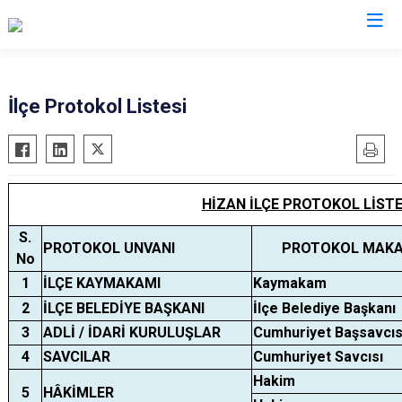
Bitlis
İlçe Protokol Listesi
Adilcevaz
Ahlat
Güroymak
HİZAN İLÇE PROTOKOL LİSTE
Hizan
S.
PROTOKOL UNVANI
PROTOKOL MAKA
Mutki
No
Tatvan
1
İLÇE KAYMAKAMI
Kaymakam
2
İLÇE BELEDİYE BAŞKANI
İlçe Belediye Başkanı
3
ADLİ / İDARİ KURULUŞLAR
Cumhuriyet Başsavcıs
4
SAVCILAR
Cumhuriyet Savcısı
Hakim
5
HÂKİMLER