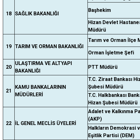
Başhekim
18
SAĞLIK BAKANLIĞI
Hizan Devlet Hastane
Müdürü
Tarım ve Orman İlçe 
19
TARIM VE ORMAN BAKANLIĞI
Orman İşletme Şefi
ULAŞTIRMA VE ALTYAPI
20
PTT Müdürü
BAKANLIĞI
T.C. Ziraat Bankası Hi
Şubesi Müdürü
KAMU BANKALARININ
21
MÜDÜRLERİ
T.C. Halkbankası Bank
Hizan Şubesi Müdürü
Adalet ve Kalkınma Pa
(AKP)
22
İL GENEL MECLİS ÜYELERİ
Halkların Demokrasi 
Eşitlik Partisi (DEM)