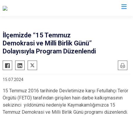
Bitlis
İlçemizde “15 Temmuz
Demokrasi ve Milli Birlik Günü”
Adilcevaz
Dolayısıyla Program Düzenlendi
Ahlat
Güroymak
Hizan
15.07.2024
Mutki
15 Temmuz 2016 tarihinde Devletimize karşı Fetullahçı Terör
Tatvan
Örgütü (FETÖ) tarafından girişilen hain darbe kalkışmasının
sekizinci yıldönümü nedeniyle Kaymakamlığımızca 15
Temmuz Demokrasi ve Milli Birlik Günü programı düzenlendi.