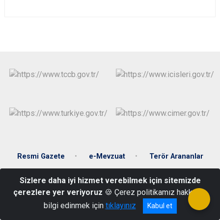
Resmi Gazete
e-Mevzuat
Terör Arananlar
Sizlere daha iyi hizmet verebilmek için sitemizde
Yenikent Mahallesi Hükümet Caddesi Hükümet Konağı Kat:2
çerezlere yer veriyoruz
🍪 Çerez politikamız hakkında
0434 611 20 01 Belgegeçer: 0434 611 21 51
bilgi edinmek için
tıklayınız
Kabul et