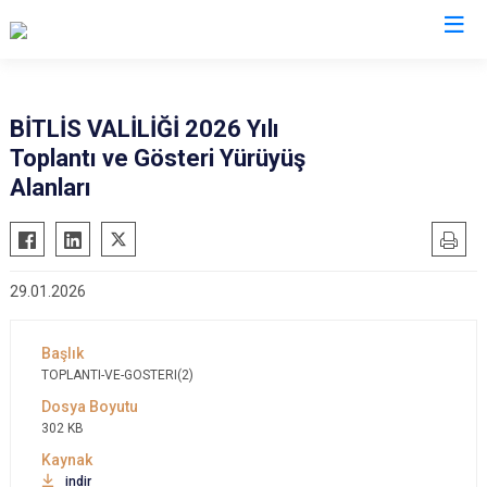
Bitlis
BİTLİS VALİLİĞİ 2026 Yılı
Toplantı ve Gösteri Yürüyüş
Adilcevaz
Alanları
Ahlat
Güroymak
Hizan
29.01.2026
Mutki
Tatvan
TOPLANTI-VE-GOSTERI(2)
302 KB
indir