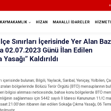
e
KAYMAKAMLIK
HİZAN
MAHALLİ İDARELER
HİZMET
Bitlis
 İlçe Sınırları İçerisinde Yer Alan Baz
a 02.07.2023 Günü İlan Edilen
Yasağı” Kaldırıldı
arı içerisinde bulunan; Bilgili, Yaylacık, Sarıbal, Yeniçay, Yolbilen, Ç
Adilcevaz
zraları bölgelerinde Bölücü Terör Örgütü (BTÖ) mensuplarının b
Ahlat
kleri bilgisi alınması neticesinde, bahse konu bölgelerde BTÖ men
nliğinin sağlanması için 5442 sayılı İl İdaresi Kanununun 11/C 
Güroymak
aat 21.00’den itibaren ilan edilen Sokağa Çıkma Yasağı, 06 T
Hizan
rılmıştır.