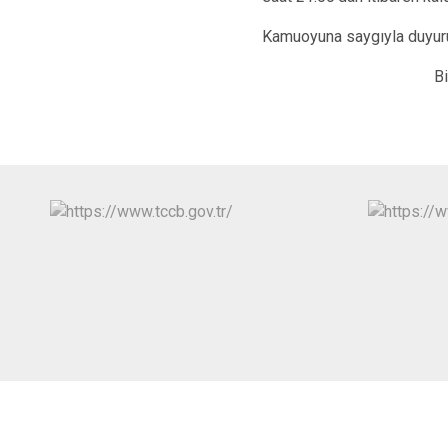
Kamuoyuna saygıyla duyuru
Bitlis Val