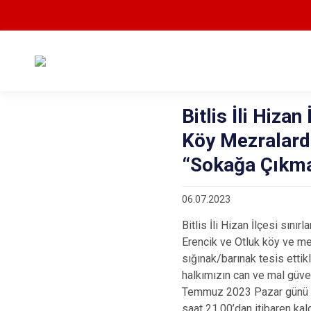
Bitlis İli Hizan
Köy Mezralard
“Sokağa Çıkma 
06.07.2023
Bitlis İli Hizan İlçesi sınırl
Erencik ve Otluk köy ve me
sığınak/barınak tesis etti
halkımızın can ve mal güve
Temmuz 2023 Pazar günü s
saat 21.00’dan itibaren kaldı