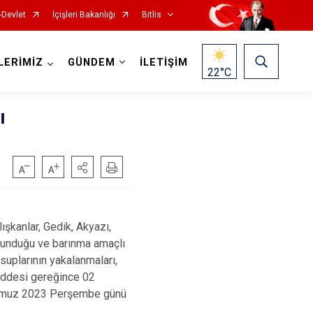
-Devlet
İçişleri Bakanlığı
Bitlis
LERİMİZ
GÜNDEM
İLETİŞİM
22
°C
ı
alışkanlar, Gedik, Akyazı,
ulunduğu ve barınma amaçlı
suplarının yakalanmaları,
maddesi gereğince 02
emmuz 2023 Perşembe günü